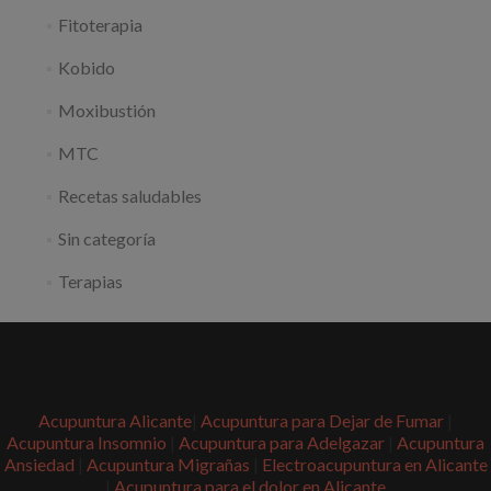
Fitoterapia
Kobido
Moxibustión
MTC
Recetas saludables
Sin categoría
Terapias
Acupuntura Alicante
|
Acupuntura para Dejar de Fumar
|
Acupuntura Insomnio
|
Acupuntura para Adelgazar
|
Acupuntura
Ansiedad
|
Acupuntura Migrañas
|
Electroacupuntura en Alicante
|
Acupuntura para el dolor en Alicante