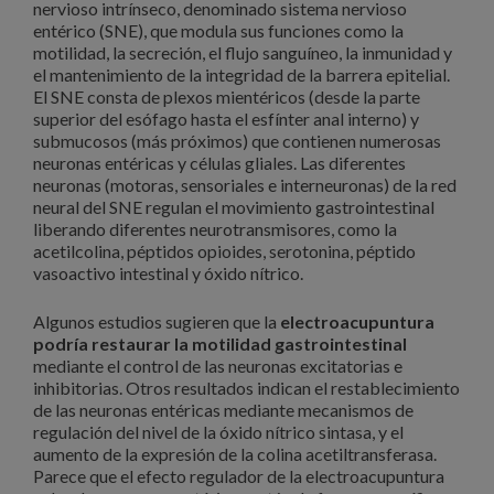
nervioso intrínseco, denominado sistema nervioso
entérico (SNE), que modula sus funciones como la
motilidad, la secreción, el flujo sanguíneo, la inmunidad y
el mantenimiento de la integridad de la barrera epitelial.
El SNE consta de plexos mientéricos (desde la parte
superior del esófago hasta el esfínter anal interno) y
submucosos (más próximos) que contienen numerosas
neuronas entéricas y células gliales. Las diferentes
neuronas (motoras, sensoriales e interneuronas) de la red
neural del SNE regulan el movimiento gastrointestinal
liberando diferentes neurotransmisores, como la
acetilcolina, péptidos opioides, serotonina, péptido
vasoactivo intestinal y óxido nítrico.
Algunos estudios sugieren que la
electroacupuntura
podría restaurar la motilidad gastrointestinal
mediante el control de las neuronas excitatorias e
inhibitorias. Otros resultados indican el restablecimiento
de las neuronas entéricas mediante mecanismos de
regulación del nivel de la óxido nítrico sintasa, y el
aumento de la expresión de la colina acetiltransferasa.
Parece que el efecto regulador de la electroacupuntura