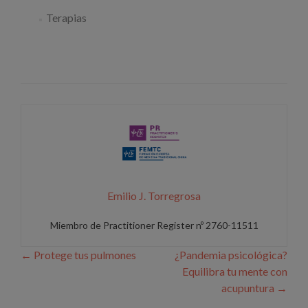
Terapias
Emilio J. Torregrosa
Miembro de Practitioner Register nº 2760-11511
Navegación de entradas
←
Protege tus pulmones
¿Pandemia psicológica?
Equilibra tu mente con
acupuntura
→