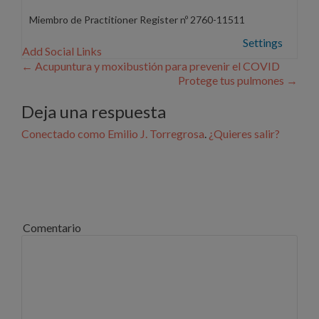
Miembro de Practitioner Register nº 2760-11511
Settings
Add Social Links
Navegación de entradas
←
Acupuntura y moxibustión para prevenir el COVID
Protege tus pulmones
→
Deja una respuesta
Conectado como Emilio J. Torregrosa
.
¿Quieres salir?
Comentario