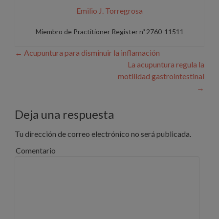
Emilio J. Torregrosa
Miembro de Practitioner Register nº 2760-11511
Navegación de entradas
←
Acupuntura para disminuir la inflamación
La acupuntura regula la
motilidad gastrointestinal
→
Deja una respuesta
Tu dirección de correo electrónico no será publicada.
Comentario