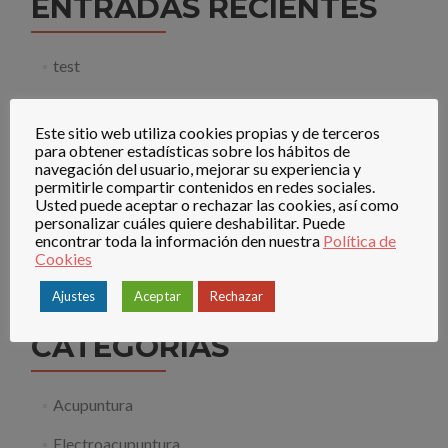
ENTRADAS RECIENTES
test
Acupuntura para la cefalea tensional crónica
Este sitio web utiliza cookies propias y de terceros
Acupuntura y neurogénesis: descubrimientos
para obtener estadísticas sobre los hábitos de
recientes
navegación del usuario, mejorar su experiencia y
permitirle compartir contenidos en redes sociales.
Usted puede aceptar o rechazar las cookies, así como
Relación entre sofocos de la perimenopausia y Vacío
personalizar cuáles quiere deshabilitar. Puede
de Yin de Riñón
encontrar toda la información den nuestra
Política de
Cookies
¿Qué importancia tienen los mastocitos en la
analgesia con la acupuntura?
Ajustes
Aceptar
Rechazar
CATEGORÍAS
Acupuntura
Electroacupuntura