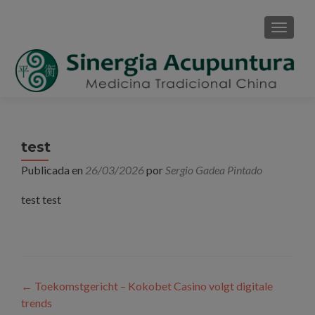
CAMBI
test
Publicada en
26/03/2026
por
Sergio Gadea Pintado
test test
Navegación de entradas
←
Toekomstgericht – Kokobet Casino volgt digitale
trends