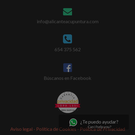
info@alicanteacupuntura.com
654 375 562
Búscanos en Facebook
¿Te puedo ayudar?
Can I help you?
Aviso legal -
Política de Cookies -
Política de Privacidad