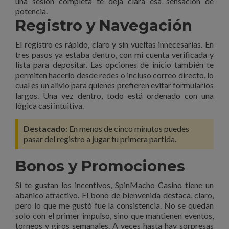
una sesión completa te deja clara esa sensación de
potencia.
Registro y Navegación
El registro es rápido, claro y sin vueltas innecesarias. En
tres pasos ya estaba dentro, con mi cuenta verificada y
lista para depositar. Las opciones de inicio también te
permiten hacerlo desde redes o incluso correo directo, lo
cual es un alivio para quienes prefieren evitar formularios
largos. Una vez dentro, todo está ordenado con una
lógica casi intuitiva.
Destacado:
En menos de cinco minutos puedes
pasar del registro a jugar tu primera partida.
Bonos y Promociones
Si te gustan los incentivos, SpinMacho Casino tiene un
abanico atractivo. El bono de bienvenida destaca, claro,
pero lo que me gustó fue la consistencia. No se quedan
solo con el primer impulso, sino que mantienen eventos,
torneos y giros semanales. A veces hasta hay sorpresas