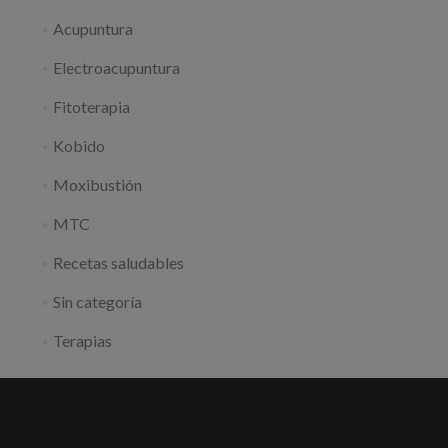
Acupuntura
Electroacupuntura
Fitoterapia
Kobido
Moxibustión
MTC
Recetas saludables
Sin categoría
Terapias