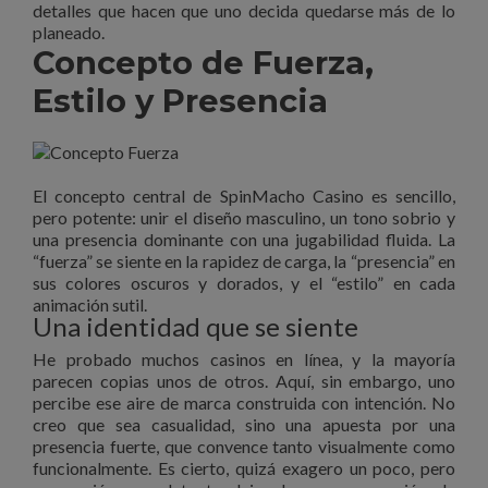
detalles que hacen que uno decida quedarse más de lo
planeado.
Concepto de Fuerza,
Estilo y Presencia
El concepto central de SpinMacho Casino es sencillo,
pero potente: unir el diseño masculino, un tono sobrio y
una presencia dominante con una jugabilidad fluida. La
“fuerza” se siente en la rapidez de carga, la “presencia” en
sus colores oscuros y dorados, y el “estilo” en cada
animación sutil.
Una identidad que se siente
He probado muchos casinos en línea, y la mayoría
parecen copias unos de otros. Aquí, sin embargo, uno
percibe ese aire de marca construida con intención. No
creo que sea casualidad, sino una apuesta por una
presencia fuerte, que convence tanto visualmente como
funcionalmente. Es cierto, quizá exagero un poco, pero