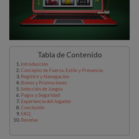
Tabla de Contenido
Introducción
Concepto de Fuerza, Estilo y Presencia
Registro y Navegación
Bonos y Promociones
Selección de Juegos
Pagos y Seguridad
Experiencia del Jugador
Conclusión
FAQ
Reseñas