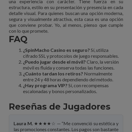
una experiencia con carácter. Tiene fuerza en su
estructura, estilo en su presentación y presencia en cada
detalle visual. Para quienes buscan una opción moderna,
segura y visualmente atractiva, esta casa es una opción
que conviene probar. Yo, al menos, pienso que cumple
con lo que promete.
FAQ
¿SpinMacho Casino es seguro?
Sí, utiliza
cifrado SSL y protocolos de juego responsables.
¿Puedo jugar desde el móvil?
Claro, la versión
móvil es fluida y conserva todas las funciones.
¿Cuánto tardan los retiros?
Normalmente
entre 24 y 48 horas dependiendo del método.
¿Hay programa VIP?
Sí, con recompensas
escalonadas y bonos personalizados.
Reseñas de Jugadores
Laura M.
★★★★☆ — “Me convenció su estética y
las promociones constantes. Los pagos son bastante