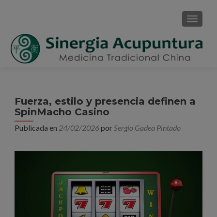
CAMBI
Fuerza, estilo y presencia definen a
SpinMacho Casino
Publicada en
24/02/2026
por
Sergio Gadea Pintado